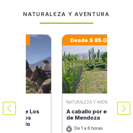
NATURALEZA Y AVENTURA
Desde $ 85.000
NATURALEZA Y AVENTURA VINO Y
NATU
GASTRONOMÍA
os
A caballo por el corazón
Bod
de Mendoza
diqu
De 1 a 6 horas
6