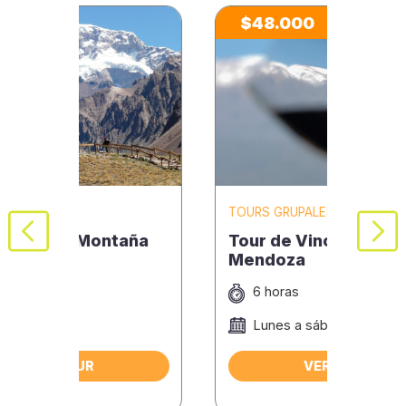
$48.000
$9
TOURS GRUPALES
TOUR
ña
Tour de Vinos y Olivos en
Viaj
Mendoza
6 horas
1
Lunes a sábado
J
D
VER TOUR