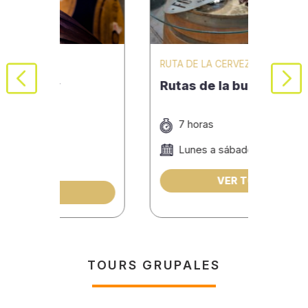
RUTA DE LA CERVEZA
RUTA
Rutas de la buena vida
En v
Cer
7 horas
8
Lunes a sábados
S
f
VER TOUR
TOURS GRUPALES