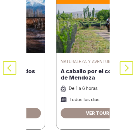
NATURALEZA Y AVENTURA VINO Y
VINO
GASTRONOMÍA
os
A caballo por el corazón
Viaj
de Mendoza
de 
De 1 a 6 horas
9
Todos los días.
D
VER TOUR