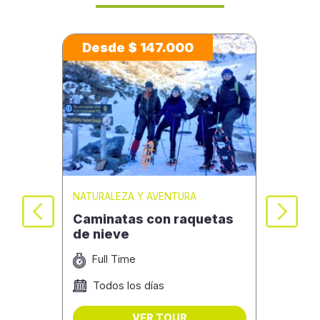
Desde $ 147.000
De
NATURALEZA Y AVENTURA
NATU
 en
Caminatas con raquetas
Mal
de nieve
Ande
Uru
Full Time
F
Todos los días
D
VER TOUR