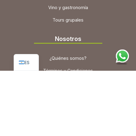
Vino y gastronomía
Tours grupales
Nosotros
PT
EN
¿Quiénes somos?
ES
Términos y Condiciones
Política de privacidad
Contacto
hola@vivelosandes.com
Whatsapp