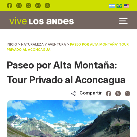
INICIO
INICIO
>
NATURALEZA Y AVENTURA
>
PASEO POR ALTA MONTAÑA: TOUR
TOURS
PRIVADO AL ACONCAGUA
BLOG
Paseo por Alta Montaña:
FAQ’S
Tour Privado al Aconcagua
Compartir